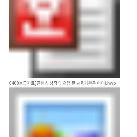
0408보도자료]콘텐츠 창작의 요람 될 교육기관은 어디!.hwp