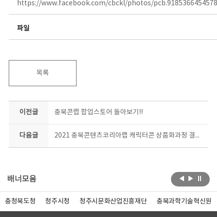
https://www.facebook.com/cbckl/photos/pcb.918536645457
파일
목록
이전글
충북콘랩 팝업스토어 돌아보기!!
다음글
2021 충북콘텐츠코리아랩 캐릭터콘 상품화과정 결과평가회
배너모음
충청북도청
청주시청
청주시문화산업진흥재단
충북과학기술혁신원