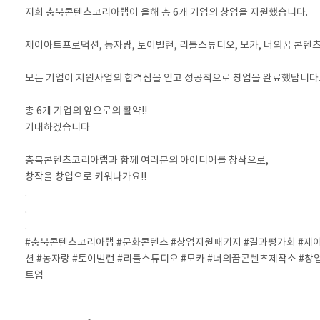
저희 충북콘텐츠코리아랩이 올해 총 6개 기업의 창업을 지원했습니다.
⠀
제이아트프로덕션, 농자랑, 토이빌런, 리틀스튜디오, 모카, 너의꿈 콘텐츠
⠀
모든 기업이 지원사업의 합격점을 얻고 성공적으로 창업을 완료했답니다
⠀
총 6개 기업의 앞으로의 활약!!
기대하겠습니다
⠀
충북콘텐츠코리아랩과 함께 여러분의 아이디어를 창작으로,
창작을 창업으로 키워나가요!!
.
.
.
#충북콘텐츠코리아랩 #문화콘텐츠 #창업지원패키지 #결과평가회 #제
션 #농자랑 #토이빌런 #리틀스튜디오 #모카 #너의꿈콘텐츠제작소 #창
트업