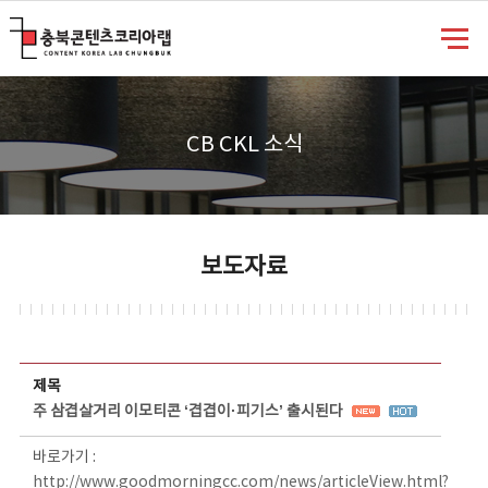
충북콘텐츠코리아랩
CB CKL 소식
보도자료
보도자료 상세보기 - 제목, 담당부서, 담당자, 담당연락처, 내용, 첨부파일 정보 제공
제목
주 삼겹살거리 이모티콘 ‘겹겹이·피기스’ 출시된다
바로가기 :
http://www.goodmorningcc.com/news/articleView.html?