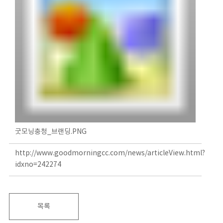
굿모닝충청_브랜딩.PNG
http://www.goodmorningcc.com/news/articleView.html?
idxno=242274
목록