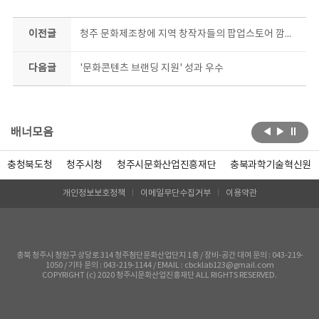
이전글
청주 문화제조창에 지역 창작자들의 팝업스토어 깜짝 등장
다음글
'문화콘텐츠 브랜딩 지원' 성과 우수
배너모음
충청북도청
청주시청
청주시문화산업진흥재단
충북과학기술혁신원
개인정보보호정책
이메일무단수집거부
이용약관
충북 청주시 청원구 상당로 314 청주첨단문화산업단지 1층 / 장비-공간 대여 문의 : 043-219-
1050 / 기타 문의 : 043-219-1144 / EMAIL : cbcklab123@gmail.com
COPYRIGHT (c) 2020 청주시문화산업진흥재단 ALL RIGHTS RESERVED.