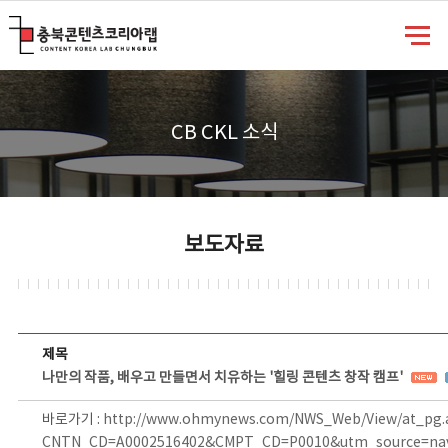
충북콘텐츠코리아랩
CB CKL 소식
보도자료
보도자료 상세보기 - 제목, 담당부서, 담당자, 담당연락처, 내용, 첨부파일 정보 제공
제목
나만의 작품, 배우고 만들면서 치유하는 '힐링 콘텐츠 창작 캠프'
바로가기 :
http://www.ohmynews.com/NWS_Web/View/at_pg.
CNTN_CD=A0002516402&CMPT_CD=P0010&utm_source=na