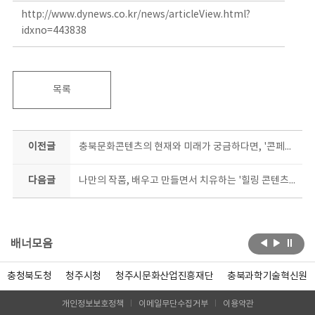
http://www.dynews.co.kr/news/articleView.html?
idxno=443838
목록
이전글
충북문화콘텐츠의 현재와 미래가 궁금하다면, '콘페스타'로!
다음글
나만의 작품, 배우고 만들면서 치유하는 '힐링 콘텐츠 창작 캠프'
배너모음
충청북도청
청주시청
청주시문화산업진흥재단
충북과학기술혁신원
개인정보보호정책
이메일무단수집거부
이용약관