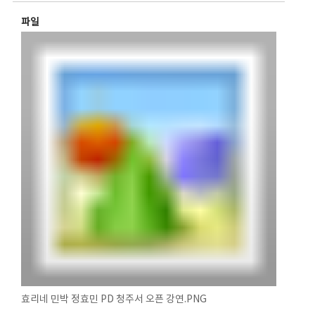
파일
효리네 민박 정효민 PD 청주서 오픈 강연.PNG