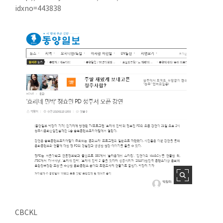
idxno=443838
CBCKL