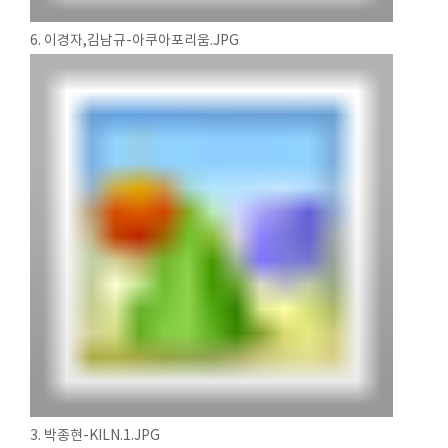
6. 이경자,김남규-아쿠아포리움.JPG
3. 박종현-KILN.1.JPG