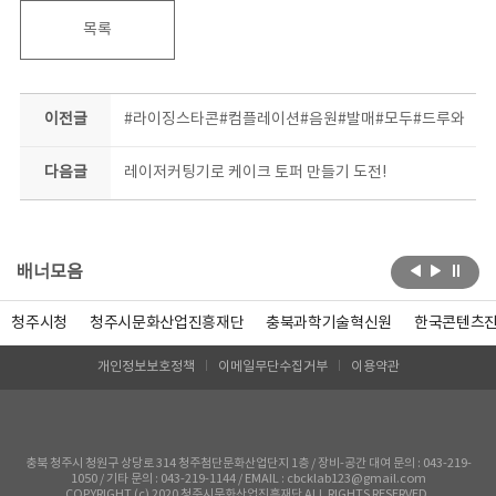
목록
이전글
#라이징스타콘#컴플레이션#음원#발매#모두#드루와
다음글
레이저커팅기로 케이크 토퍼 만들기 도전!
배너모음
청주시청
청주시문화산업진흥재단
충북과학기술혁신원
한국콘텐츠
개인정보보호정책
이메일무단수집거부
이용약관
충북 청주시 청원구 상당로 314 청주첨단문화산업단지 1층 / 장비-공간 대여 문의 : 043-219-
1050 / 기타 문의 : 043-219-1144 / EMAIL : cbcklab123@gmail.com
COPYRIGHT (c) 2020 청주시문화산업진흥재단 ALL RIGHTS RESERVED.