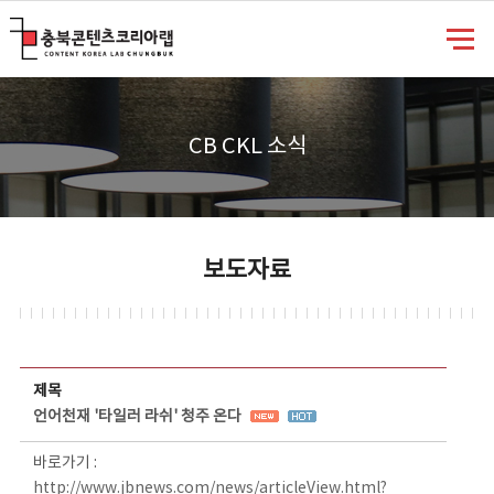
충북콘텐츠코리아랩
CB CKL 소식
보도자료
보도자료 상세보기 - 제목, 담당부서, 담당자, 담당연락처, 내용, 첨부파일 정보 제공
제목
언어천재 '타일러 라쉬' 청주 온다
바로가기 :
http://www.jbnews.com/news/articleView.html?