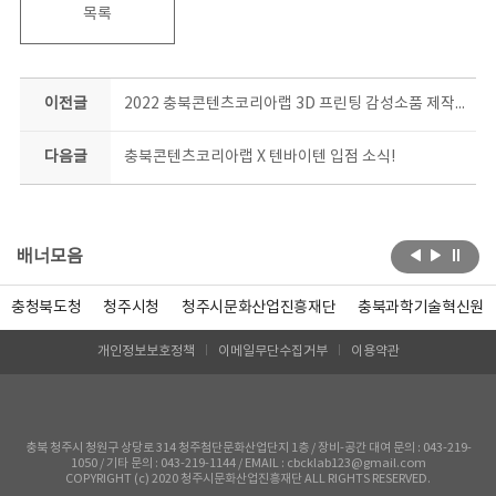
목록
이전글
2022 충북콘텐츠코리아랩 3D 프린팅 감성소품 제작과정 결과공유회
다음글
충북콘텐츠코리아랩 X 텐바이텐 입점 소식!
배너모음
충청북도청
청주시청
청주시문화산업진흥재단
충북과학기술혁신원
개인정보보호정책
이메일무단수집거부
이용약관
충북 청주시 청원구 상당로 314 청주첨단문화산업단지 1층 / 장비-공간 대여 문의 : 043-219-
1050 / 기타 문의 : 043-219-1144 / EMAIL : cbcklab123@gmail.com
COPYRIGHT (c) 2020 청주시문화산업진흥재단 ALL RIGHTS RESERVED.