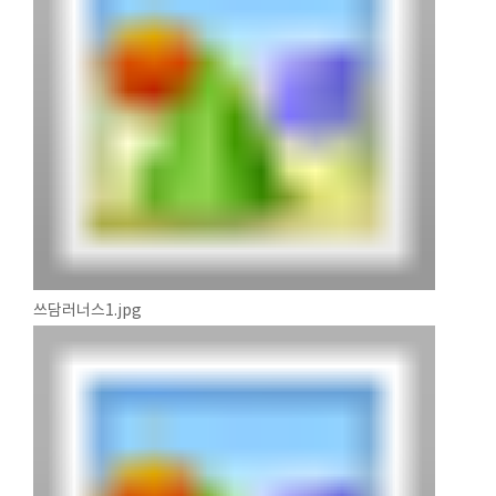
쓰담러너스1.jpg