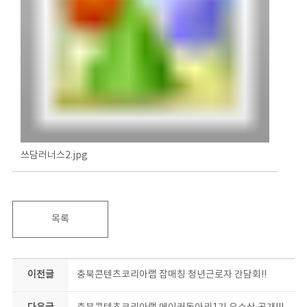
쓰담러너스2.jpg
목록
이전글
충북콘텐츠코리아랩 잡매칭 청년근로자 간담회!!