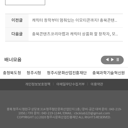
이전글
캐릭터 창작부터 멈춰있는 이모티콘까지! 충북콘텐츠코리아랩, 2개 과정 수강생 동시모집
다음글
충북콘텐츠코리아랩과 캐릭터 상품화 할 창작자, 모여라!
배너모음
충청북도청
청주시청
청주시문화산업진흥재단
충북과학기술혁신원
개인정보보호정책
이메일무단수집거부
이용약관
충북 청주시 청원구 상당로 314 청주첨단문화산업단지 1층 / 장비-공간 대여 문의 : 043-219-
1050 / 기타 문의 : 043-219-1144 / EMAIL : cbcklab123@gmail.com
COPYRIGHT (c) 2020 청주시문화산업진흥재단 ALL RIGHTS RESERVED.