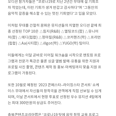
오디션 참가자들은 "코로나19로 지난 2년간 무대에 설 기회조
차 적었는데, 이런 기회가 생겨 반갑고 감사하다”며 “그동안의
음악적 갈증을 해소할 수 있는 멋진 기회였다”고 입을 모았다.
이처럼 무대를 간절히 꿈꿔온 뮤지션들의 치열한 오디션 끝에 최
종 선정된 TOP 10은 △듬지(R&B) △멜팅코드(팝) △뮤니어
처(팝) △에디(힙합) △정마필(R&B) △코커핸즈(락) △프리먼
(힙합) △Aa(시티팝) △illgot(락) △YUGO(락) 팀이다.
이들에게는 이달 곧바로 이어질 워크숍을 시작으로 멘토링 프로
그램과 전문가 특강은 물론 싱글 앨범 발매·유통을 위한 지원과
프로필 사진 촬영, 콘텐츠 제작 등 홍보·마케팅까지 맞춤 지원 프
로그램이 가동된다.
또한 10월로 예정된 ‘2023 콘페스타–라이징스타 콘서트’ 쇼케
이스 무대에서 자신들의 창작곡을 관객에게 직접 선보일 수 있게
되며, 이날 콘서트에서 현장 투표로 선정된 우수 뮤지션 4팀에게
는 최대 300만원의 상금도 주어진다.
충북콘텐츠코리아랩은 “코로나19 탓에 음악 창작 교육 프로그