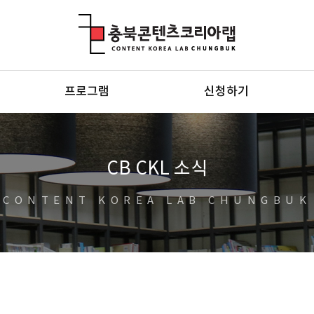
충북콘텐츠코리아랩
프로그램
신청하기
CB CKL 소식
CONTENT KOREA LAB CHUNGBUK