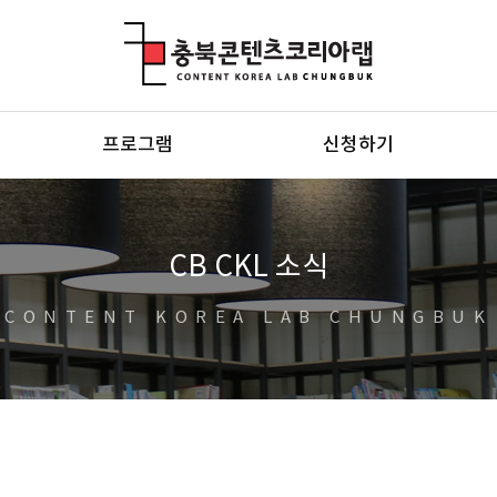
충북콘텐츠코리아랩
프로그램
신청하기
CB CKL 소식
CONTENT KOREA LAB CHUNGBUK