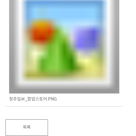
청주일보_팝업스토어.PNG
목록