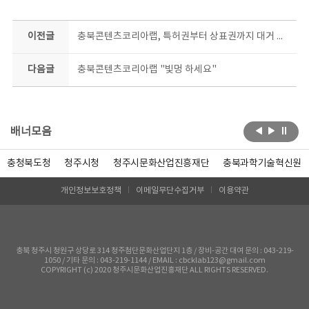
이전글
충북콘텐츠코리아랩, 특허권부터 상표권까지 대거 출원
다음글
충북콘텐츠코리아랩 "빛멍 하세요"
배너모음
충청북도청
청주시청
청주시문화산업진흥재단
충북과학기술혁신원
개인정보보호정책
이메일무단수집거부
이용약관
충북 청주시 청원구 상당로 314 청주첨단문화산업단지 1층 / 장비-공간 대여 문의 : 043-219-
1050 / 기타 문의 : 043-219-1144 / EMAIL : cbcklab123@gmail.com
COPYRIGHT (c) 2020 청주시문화산업진흥재단 ALL RIGHTS RESERVED.