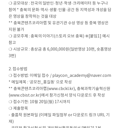
❍ 공모대상 : 전국의 일반인·청년·학생·크리에이터 등 누구나
참여 * 충북의 문화·역사·생활·인물·공간 등 지역성과 개성을 담
은 영상을 창작하는 것을 대상
** 충북콘텐츠코리아랩 및 유관기관 수상 영상 등 중복 영상은
지원 불가
❍ 공모주제 : 충북의 이야기(스토리 오브 충북) ※[붙임1] 예시
참고
❍ 시상규모 : 총상금 총 6,000,000원(일반영상 10편, 숏폼영상
3편)
2. 접수방법
❍ 접수방법: 이메일 접수 / playcon_academy@naver.com
* 메일제목 : ‘공모전_홍길동’ 으로 작성
** 충북콘텐츠코리아랩(www.cbckl.kr), 충북과학기술혁신원
(www.cbist.or.kr)에서 참가신청서 양식 다운로드 후 작성
❍ 접수기한: 10월 20일(월) 17시까지
❍ 제출항목
- 출품작 원본파일 (이메일 파일첨부 or 다운로드 링크 URL 기
재)