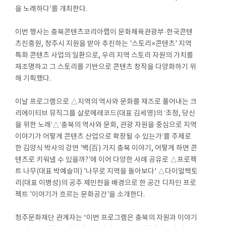
을 노래하다'를 개최한다.
이번 행사는 충북콘텐츠코리아랩이 문화체육관광부·한국콘텐
츠진흥원, 청주시 지원을 받아 추진하는 '스토리×콘텐츠' 지역
특화 콘텐츠 사업의 일환으로, 우리 지역 스토리 자원의 가치를
재조명하고 그 스토리를 기반으로 콘텐츠 창작을 다양화하기 위
해 기획했다.
이날 프로그램으로 △지역의 역사와 문화를 재즈로 풀어내는 크
리에이티브 뮤직그룹 살로메레코드(대표 김세영)의 ‘초정, 당신
을 위한 노래’△‘충북의 역사와 문화, 관광 자원을 중심으로 지역
이야기가 어떻게 콘텐츠 산업으로 확장될 수 있는가’를 주제로
한 김양식 박사의 강연 '백(百) 가지 충북 이야기, 어떻게 하면 콘
텐츠로 키워낼 수 있을까?'에 이어 다양한 사례 공유로 △프로젝
트 나무(대표 박예슬미) '나무로 지역을 돌아보다' △다이얼팩토
리(대표 이병성)의 공주 제민천을 배경으로 한 공간 디자인 프로
젝트 '이야기가 흐르는 문화공간'을 소개한다.
청주문화재단 관계자는 “이번 프로그램은 충북의 자원과 이야기