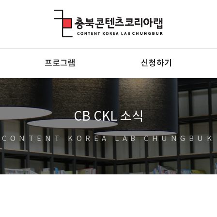
충북콘텐츠코리아랩
프로그램
신청하기
CB CKL 소식
CONTENT KOREA LAB CHUNGBUK