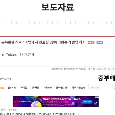
보도자료
충북콘텐츠코리아랩에서 멘토링 3D메이킷콘 레벨업 하자
html?idxno=1303214