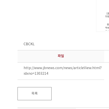
CBCKL
파일
http://www.jbnews.com/news/articleView.html?
idxno=1303214
목록