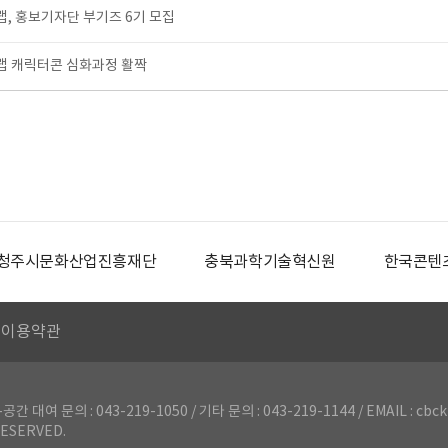
, 홍보기자단 부기즈 6기 모집
 캐릭터콘 심화과정 활짝
청주시문화산업진흥재단
충북과학기술혁신원
한국콘텐
이용약관
의 : 043-219-1050 / 기타 문의 : 043-219-1144 / EMAIL : cbck
ESERVED.