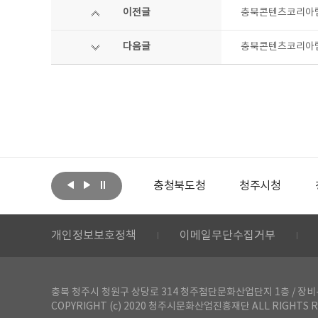
이전글
충북콘텐츠코리아랩
다음글
충북콘텐츠코리아랩
아랩
문화체육관광부
충청북도청
청주시청
개인정보보호정책
이메일무단수집거부
충북 청주시 청원구 상당로 314 청주첨단문화산업단지 1층 / 장비-공간 대여 문
COPYRIGHT (c) 2020 청주시문화산업진흥재단 ALL RIGHTS R