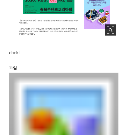
cbckl
파일