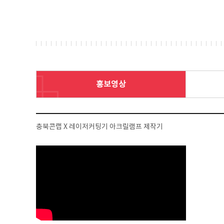
홍보영상
충북콘랩 X 레이저커팅기 아크릴램프 제작기