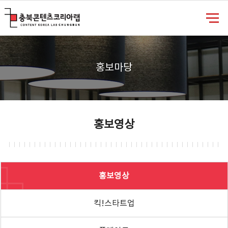
충북콘텐츠코리아랩
홍보마당
홍보영상
홍보영상
킥!스타트업