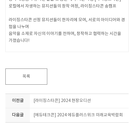
로컬에서 자생하는 뮤지션들의 창작 여정, 라이징스타콘 송캠프
라이징스타콘 선정 뮤지션들이 한자리에 모여, 서로의 아이디어와 경
험을 나누며
음악을 소재로 자신의 이야기를 전하며, 창작하고 협력하는 시간을
가졌습니다!
로컬 뮤지션들의 연대와 창작이 더욱 빛날 수 있도록 계속해서 응원
부탁드리며,
충북의 음악 씬을 이끌어갈 새로운 라이징스타들이 탄생하는 과정을
함께 지켜봐 주세요 ★
목록
이전글
[라이징스타콘] 2024 현장오디션
다음글
[에듀테크콘] 2024 에듀플러스위크 미래교육박람회