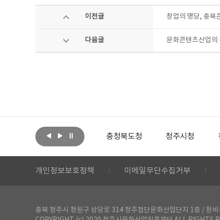
이전글
창업의 명당, 충북
다음글
문화콘텐츠산업의 큰
아랩
문화체육관광부
충청북도청
청주시청
개인정보보호정책
이메일무단수집거부
충북 청주시 청원구 상당로 314 청주첨단문화산업단지 1층 / 장비-공간 대여 문