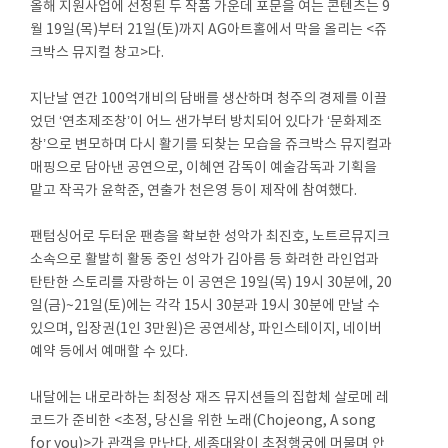
올해 지원사업에 선정된 두 작품 가운데 포문을 여는 콘텐츠는 9
월 19일(목)부터 21일(토)까지 AG아트홀에서 막을 올리는 <쥬
크박스 뮤지컬 창고>다.
지난날 연간 100억개비의 담배를 생산하며 청주의 경제를 이끌
었던 ‘연초제조창’이 어느 샌가부터 방치되어 있다가 ‘문화제조
창’으로 변모하며 다시 활기를 되찾는 모습을 쥬크박스 뮤지컬과
매핑으로 담아낸 공연으로, 이혜연 감독이 예술감독과 기획을
맡고 작곡가 윤학준, 연출가 천은영 등이 제작에 참여했다.
팬텀싱어로 두터운 팬층을 확보한 성악가 최진호, 노트르뮤지크
소속으로 활발히 활동 중인 성악가 김아름 등 화려한 라인업과
탄탄한 스토리를 자랑하는 이 공연은 19일(목) 19시 30분에, 20
일(금)~21일(토)에는 각각 15시 30분과 19시 30분에 만날 수
있으며, 입장권(1인 3만원)은 공연세상, 파인스테이지, 네이버
예약 등에서 예매할 수 있다.
내달에는 내로라하는 최정상 재즈 뮤지션들의 집합체 살로메 레
코드가 준비한 <초정, 당신을 위한 노래(Chojeong, A song
for you)>가 관객을 만난다. 세종대왕이 초정행궁에 머물며 안