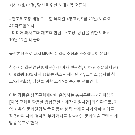
<창고>&<초정, 당신을 위한 노래> 막 오른다
- 연초제조창 배경으로 한 뮤지컬 <창고>, 9월 21일(토)까지
AG아트홀에서
- 미디어 파사드와 재즈의 만남... <초정, 당신을 위한 노래>도
10월 12일 막 올려
융합콘텐츠로 다시 태어난 문화제조창과 초정행궁이 온다!
청주시문화산업진흥재단(대표이사 변광섭, 이하 청주문화재단)
이 9월붜 10월까지 융합콘텐츠로 제작된 <쥬크박스 뮤지컬 창
고>과 <초정, 당신을 위한 노래>를 순차로 선보인다.
이번 작품은 청주문화재단이 운영하는 충북콘텐츠코리아랩의
[지역 문화를 활용한 융합콘텐츠 제작 지원사업]의 일환으로, 지
역 고유의 문화원형 발굴을 통해 창작 소재를 체계화하고 이를
활용하여 사회·경제적 부가가치를 창출하는 문화예술 콘텐츠 개
발을 목표로 한다.