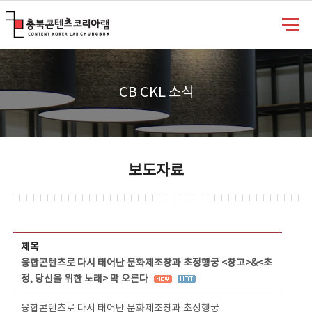
충북콘텐츠코리아랩
CB CKL 소식
보도자료
보도자료 상세보기 - 제목, 담당부서, 담당자, 담당연락처, 내용, 첨부파일 정보 제공
제목
융합콘텐츠로 다시 태어난 문화제조창과 초정행궁 <창고>&<초
정, 당신을 위한 노래> 막 오른다
융합콘텐츠로 다시 태어난 문화제조창과 초정행궁