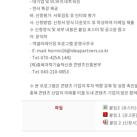
- 대기업 및 VC와의 네트워킹
- 연사 특강 제공
바. 선정평가: 서류검토 후 인터뷰 평가
사. 신청방법: 신청서 양식 다운로드 후 작성하여 이메일 제출
※ 신청양식 및 세부 내용은 붙임 포스터 및 공고문 참고
아. 문의처
- 액셀러레이팅 프로그램 운영사무국
· E-mail: hornin16@ideapartners.co.kr
· Tel: 070-4254-1441
(재)충북과학기술혁신원 콘텐츠진흥본부
· Tel: 043-210-0853
※ 본 프로그램은 콘텐츠 기업의 투자 역량 강화 및 성장 촉
충북 콘텐츠 산업의 미래를 이끌 도내 콘텐츠 기업의 많은 참여
파일
붙임3. (포스
붙임 1. (공
붙임 2. (신