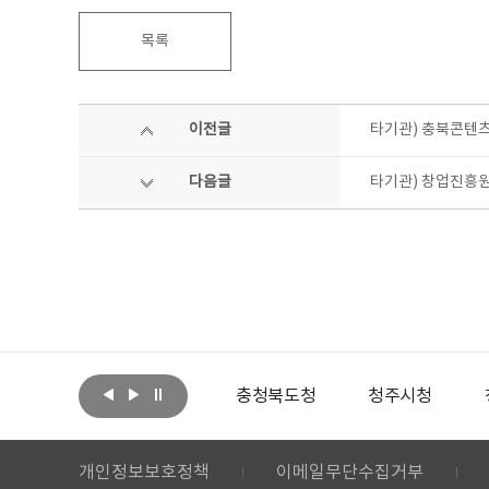
목록
이전글
타기관) 충북콘텐츠
다음글
타기관) 창업진흥원
육관광부
충청북도청
청주시청
청주시문화산업진
개인정보보호정책
이메일무단수집거부