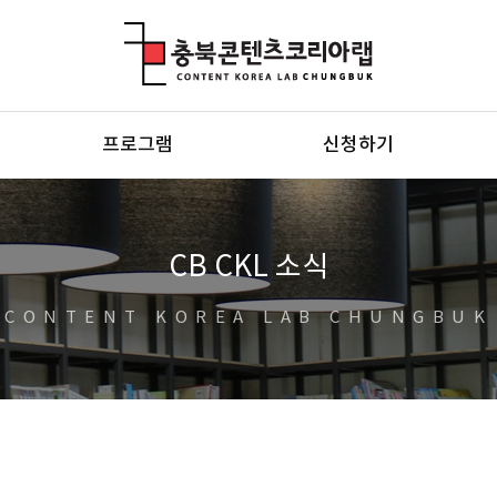
충북콘텐츠코리아랩
프로그램
신청하기
CB CKL 소식
CONTENT KOREA LAB CHUNGBUK