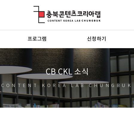
충북콘텐츠코리아랩
프로그램
신청하기
CB CKL 소식
CONTENT KOREA LAB CHUNGBUK