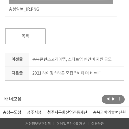
충청일보_IR.PNG
목록
이전글
충북콘텐츠코리아랩, 스타트업 인건비 지원 공모
다음글
2021 라이징스타콘 모집 "쇼 미 더 비트!"
배너모음
충청북도청
청주시청
청주시문화산업진흥재단
충북과학기술혁신원
개인정보보호정책
이메일무단수집거부
이용약관