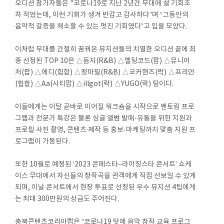
오디션 참가자들은 "코로나19로 지난 2년간 무대에 설 기회조
차 적었는데, 이런 기회가 생겨 반갑고 감사하다”며 “그동안의
음악적 갈증을 해소할 수 있는 멋진 기회였다”고 입을 모았다.
이처럼 무대를 간절히 꿈꿔온 뮤지션들의 치열한 오디션 끝에 최
종 선정된 TOP 10은 △듬지(R&B) △멜팅코드(팝) △뮤니어
처(팝) △에디(힙합) △정마필(R&B) △코커핸즈(락) △프리먼
(힙합) △Aa(시티팝) △illgot(락) △YUGO(락) 팀이다.
이들에게는 이달 곧바로 이어질 워크숍을 시작으로 멘토링 프로
그램과 전문가 특강은 물론 싱글 앨범 발매·유통을 위한 지원과
프로필 사진 촬영, 콘텐츠 제작 등 홍보·마케팅까지 맞춤 지원 프
로그램이 가동된다.
또한 10월로 예정된 ‘2023 콘페스타–라이징스타 콘서트’ 쇼케
이스 무대에서 자신들의 창작곡을 관객에게 직접 선보일 수 있게
되며, 이날 콘서트에서 현장 투표로 선정된 우수 뮤지션 4팀에게
는 최대 300만원의 상금도 주어진다.
충북콘텐츠코리아랩은 “코로나19 탓에 음악 창작 교육 프로그