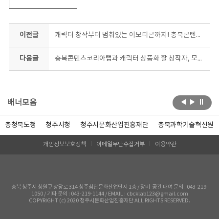
이전글
캐릭터 창작부터 멈춰있는 이모티콘까지! 충북콘텐츠코리아랩, 2개 과정 수강생 동시모집
다음글
충북콘텐츠코리아랩과 캐릭터 상품화 할 창작자, 모여라!
배너모음
충청북도청
청주시청
청주시문화산업진흥재단
충북과학기술혁신원
개인정보보호정책
이메일무단수집거부
이용약관
충북 청주시 청원구 상당로 314 청주첨단문화산업단지 1층 / 장비-공간 대여 문의 : 043-219-
1050 / 기타 문의 : 043-219-1144 / EMAIL : cbcklab123@gmail.com
COPYRIGHT (c) 2020 청주시문화산업진흥재단 ALL RIGHTS RESERVED.