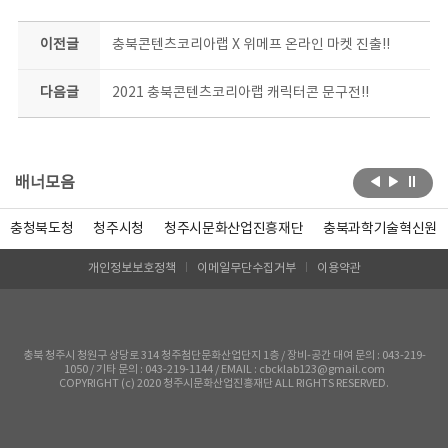
이전글
충북콘텐츠코리아랩 X 위메프 온라인 마켓 진출!!
다음글
2021 충북콘텐츠코리아랩 캐릭터콘 문구전!!
배너모음
충청북도청
청주시청
청주시문화산업진흥재단
충북과학기술혁신원
개인정보보호정책
이메일무단수집거부
이용약관
충북 청주시 청원구 상당로 314 청주첨단문화산업단지 1층 / 장비-공간 대여 문의 : 043-219-
1050 / 기타 문의 : 043-219-1144 / EMAIL : cbcklab123@gmail.com
COPYRIGHT (c) 2020 청주시문화산업진흥재단 ALL RIGHTS RESERVED.