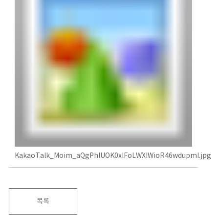
KakaoTalk_Moim_aQgPhlUOK0xIFoLWXIWioR46wdupmI.jpg
목록