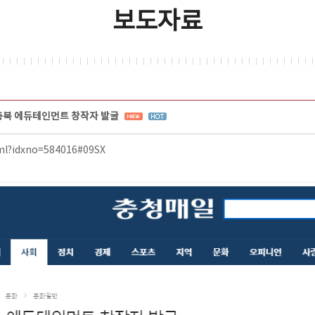
보도자료
충북 에듀테인먼트 창작자 발굴
tml?idxno=584016#09SX