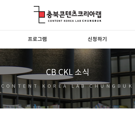
충북콘텐츠코리아랩
프로그램
신청하기
CB CKL 소식
CONTENT KOREA LAB CHUNGBUK