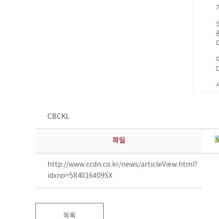
CBCKL
파일
http://www.ccdn.co.kr/news/articleView.html?
idxno=584016#09SX
목록