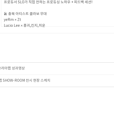
프로듀서 SLO가 직접 전하는 프로듀싱 노하우 + 피드백 세션!
🎤 충북 아티스트 콜라보 무대
yeRm × Zt
Lucio Lee × 퐁귀,킨지,히운
TAEWON × Hwang skrr,dogstime,semplicat
아연 × 공공
정마필 × Y2Z
🔥 스페셜 게스트 ENZO / DJ H.core와 함께했던
뜨거웠던 열기 속 쇼케이스 현장에 다시 한번 DIVE!
코리아랩 성과영상
SHOW-ROOM 전시 현장 스케치