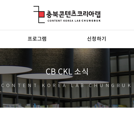
충북콘텐츠코리아랩
프로그램
신청하기
CB CKL 소식
CONTENT KOREA LAB CHUNGBUK