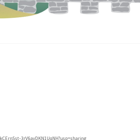
XaHkCErnSst-3rV6avDKN1UqNH?usp=sharing