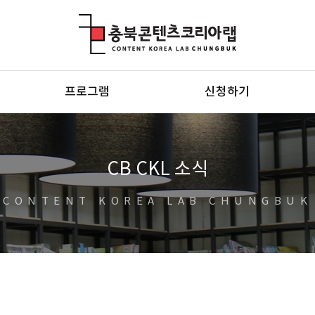
충북콘텐츠코리아랩
프로그램
신청하기
CB CKL 소식
CONTENT KOREA LAB CHUNGBUK