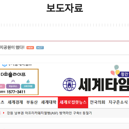
보도자료
지공원이 떴다!