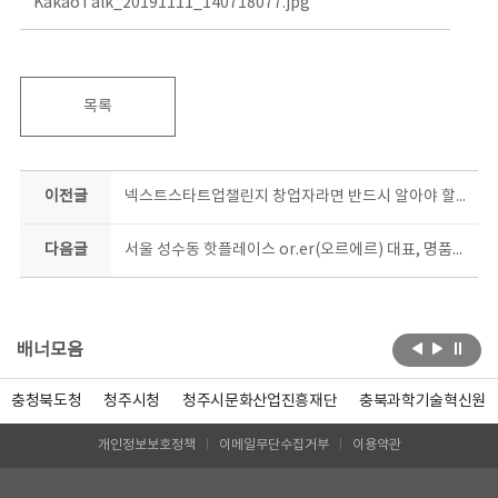
KakaoTalk_20191111_140718077.jpg
목록
이전글
넥스트스타트업챌린지 창업자라면 반드시 알아야 할 TIPS(사진)
다음글
서울 성수동 핫플레이스 or.er(오르에르) 대표, 명품클래스 3회차 강연!
배너모음
충청북도청
청주시청
청주시문화산업진흥재단
충북과학기술혁신원
개인정보보호정책
이메일무단수집거부
이용약관