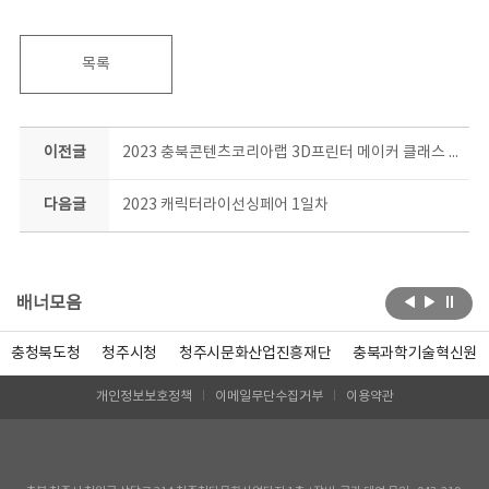
목록
이전글
2023 충북콘텐츠코리아랩 3D프린터 메이커 클래스 일상소품 제작과정 결과공유회 현장!
다음글
2023 캐릭터라이선싱페어 1일차
배너모음
충청북도청
청주시청
청주시문화산업진흥재단
충북과학기술혁신원
개인정보보호정책
이메일무단수집거부
이용약관