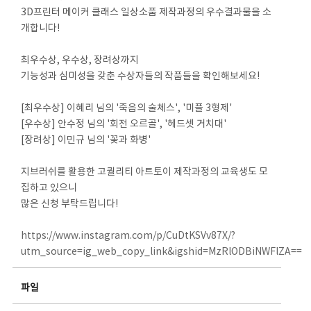
3D프린터 메이커 클래스 일상소품 제작과정의 우수결과물을 소
개합니다!
최우수상, 우수상, 장려상까지
기능성과 심미성을 갖춘 수상자들의 작품들을 확인해보세요!
[최우수상] 이혜리 님의 '죽음의 술체스', '미플 3형제'
[우수상] 안수정 님의 '회전 오르골', '헤드셋 거치대'
[장려상] 이민규 님의 '꽃과 화병'
지브러쉬를 활용한 고퀄리티 아트토이 제작과정의 교육생도 모
집하고 있으니
많은 신청 부탁드립니다!
https://www.instagram.com/p/CuDtKSVv87X/?
utm_source=ig_web_copy_link&igshid=MzRlODBiNWFlZA==
파일