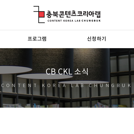
충북콘텐츠코리아랩
프로그램
신청하기
CB CKL 소식
CONTENT KOREA LAB CHUNGBUK