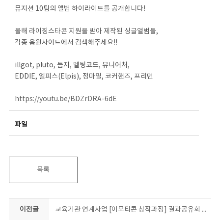
뮤지션 10팀의 앨범 하이라이트를 공개합니다!
올해 라이징스타콘 지원을 받아 제작된 싱글앨범들,
각종 음원사이트에서 검색해주세요!!
illgot, pluto, 듬지, 멜팅코드, 뮤니어처,
EDDIE, 엘피스(Elpis), 정마필, 코커핸즈, 프리먼
https://youtu.be/BDZrDRA-6dE
파일
목록
이전글
교육기관 연계사업 [이모티콘 창작과정] 결과공유회 in 충북비즈니스고등학교