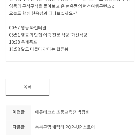
영동의 구석구석을 돌아보고 온 현욱쌤의 랜선여행콘텐츠♬
오늘도 함께 현욱쌤과 떠나보실까요~?
00:57 영동 와인터널
05:51 영동의 맛집 어죽 전문 식당 ‘가선식당’
10:38 옥계폭포
11:58 달도 머물다 간다는 월류봉
#충북콘텐츠코리아랩 #랜선여행 #영동
목록
이전글
에듀테크쇼 초등교육전 박람회
다음글
충북콘랩 캐릭터 POP-UP 스토어