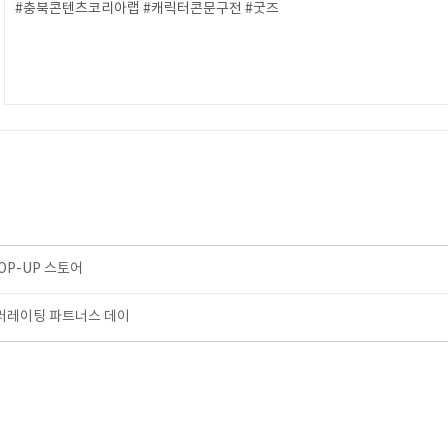
#충북콘텐츠코리아랩 #캐릭터콘문구전 #굿즈
OP-UP 스토어
셀러레이팅 파트너스 데이