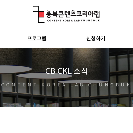
충북콘텐츠코리아랩
프로그램
신청하기
CB CKL 소식
CONTENT KOREA LAB CHUNGBUK