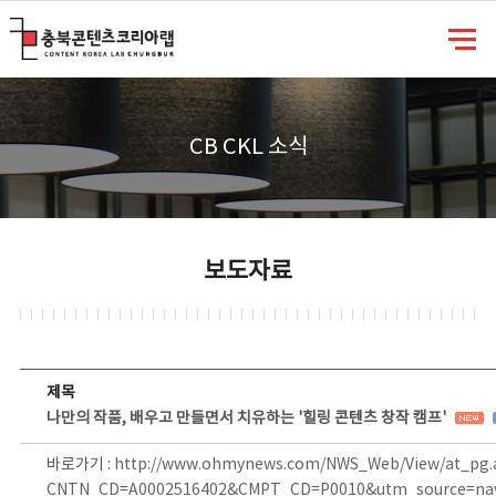
충북콘텐츠코리아랩
CB CKL 소식
보도자료
보도자료 상세보기 - 제목, 담당부서, 담당자, 담당연락처, 내용, 첨부파일 정보 제공
제목
나만의 작품, 배우고 만들면서 치유하는 '힐링 콘텐츠 창작 캠프'
바로가기 :
http://www.ohmynews.com/NWS_Web/View/at_pg.
CNTN_CD=A0002516402&CMPT_CD=P0010&utm_source=na