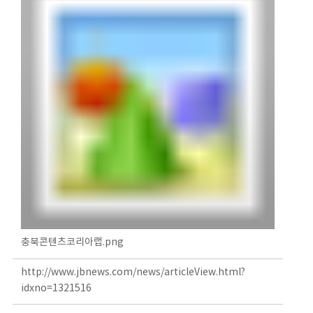
충북콘텐츠코리아랩.png
http://www.jbnews.com/news/articleView.html?
idxno=1321516