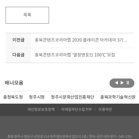
목록
이전글
충북콘텐츠코리아랩 2020 플레이콘 아카데미 3기 온라인 플랫폼 교육
다음글
충북콘텐츠코리아랩 '열정멘토단 100℃'모집
배너모음
충청북도청
청주시청
청주시문화산업진흥재단
충북과학기술혁신원
개인정보보호정책
이메일무단수집거부
이용약관
충북 청주시 청원구 상당로 314 청주첨단문화산업단지 1층 / 장비-공간 대여 문의 : 043-219-