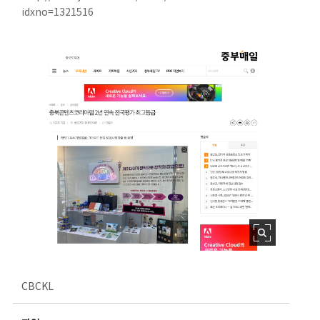
idxno=1321516
CBCKL