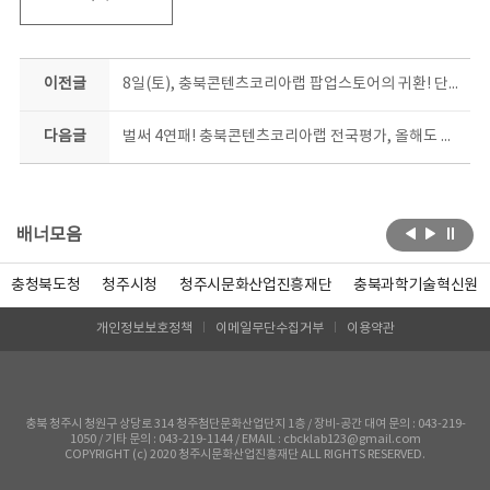
이전글
8일(토), 충북콘텐츠코리아랩 팝업스토어의 귀환! 단 9일간의 깜짝 마켓, 놓치지 마세요~
다음글
벌써 4연패! 충북콘텐츠코리아랩 전국평가, 올해도 최고등급
배너모음
충청북도청
청주시청
청주시문화산업진흥재단
충북과학기술혁신원
개인정보보호정책
이메일무단수집거부
이용약관
충북 청주시 청원구 상당로 314 청주첨단문화산업단지 1층 / 장비-공간 대여 문의 : 043-219-
1050 / 기타 문의 : 043-219-1144 / EMAIL : cbcklab123@gmail.com
COPYRIGHT (c) 2020 청주시문화산업진흥재단 ALL RIGHTS RESERVED.