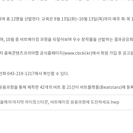
총 12명을 선발한다. 교육은 9월 13일(화)~10월 13일(목)까지 매주 화
며, 10월 중 비트메이킹 과정을 되짚어보며 우수 창작물을 선발하는 결과공유회
지 충북콘텐츠코리아랩 공식홈페이지(www.cbckl.kr)에서 회원 가입 후 공고
043-219-1217에서 확인할 수 있다.
정을 통해 제작한 42개의 비트 중 21건이 비트플랫폼(Beatstars)에 등
]올해의 마지막 라이징스타콘, 비트메이킹 응용과정에 도전하세요.hwp