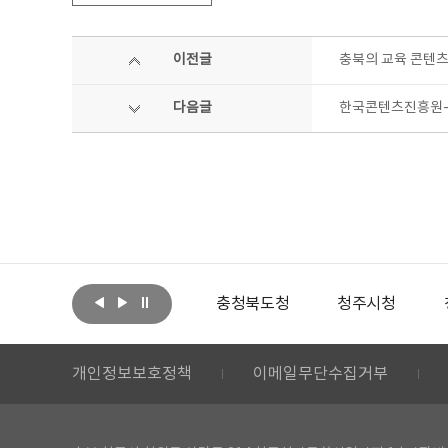
이전글
충북의 교육 콘텐츠
다음글
한국콘텐츠진흥원-
아랩
문화체육관광부
충청북도청
청주시청
개인정보보호정책
이메일무단수집거부