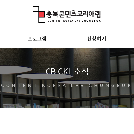
충북콘텐츠코리아랩
프로그램
신청하기
CB CKL 소식
CONTENT KOREA LAB CHUNGBUK