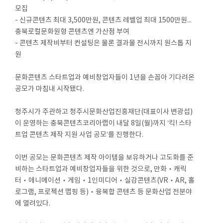
모집
- 신규콘텐츠 최대 3,500만원, 콘텐츠 레벨업 최대 1500만원...
충북로컬문화원형 콘텐츠엔 가산점 부여
- 콘텐츠 제작비부터 컨설팅은 물론 결과물 전시까지 원스톱 지
원
문화콘텐츠 스타트업과 예비창업자들이 1년을 손꼽아 기다려온
공모가 마침내 시작됐다.
청주시가 주관하고 청주시문화산업진흥재단(대표이사 변광섭)
이 운영하는 충북콘텐츠코리아랩이 내달 8일(월)까지 ‘킥! 스타
트업 콘텐츠 제작 지원 사업 공모’를 진행한다.
이번 공모는 문화콘텐츠 제작 아이템을 보유하거나 고도화를 준
비하는 스타트업과 예비창업자들을 위한 것으로, 만화‧캐릭
터‧애니메이션‧게임‧1인미디어‧실감콘텐츠(VR‧AR, 홀
로그램, 프로젝션 맵핑 등)‧융복합 콘텐츠 등 문화산업 전분야
에 열려있다.