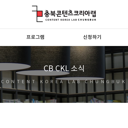
충북콘텐츠코리아랩
프로그램
신청하기
CB CKL 소식
CONTENT KOREA LAB CHUNGBUK