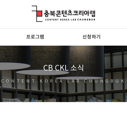
충북콘텐츠코리아랩
프로그램
신청하기
CB CKL 소식
CONTENT KOREA LAB CHUNGBUK