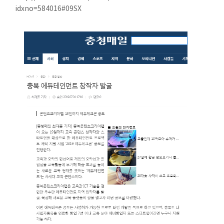
idxno=584016#09SX