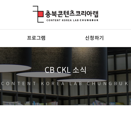
충북콘텐츠코리아랩
프로그램
신청하기
CB CKL 소식
CONTENT KOREA LAB CHUNGBUK