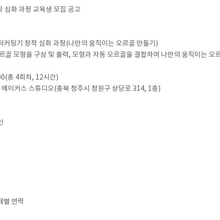
 심화 과정 교육생 모집 공고
레이저커팅기 창작 심화 과정(나만의 움직이는 오르골 만들기)
골 모형을 구상 및 출력, 모형과 자동 오르골을 결합하여 나만의 움직이는 오르
2:00(총 4회차, 12시간)
이커스 스튜디오(충북 청주시 청원구 상당로 314, 1층)
인
 개별 연락