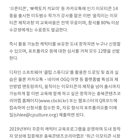
‘으른티콘’, ‘뽀짝토끼 끼요미’ 등 카카오톡에 인기 이모티콘 14
종을 출시한 이두범수 작가가 강사를 맡은 이번 ‘움직이는 이모
티콘 제작과정’의 교육비용은 전액 무료이며, 참석률 80% 이상
수강생에게는 수료증도 발급한다.
즉시 활용 가능한 캐릭터를 보유한 도내 창작자면 누구나 신청할
수 있으며, 포트폴리오 등에 대한 심사를 거쳐 모두 12명을 선발
한다.
디자인 소프트웨어 ‘클립 스튜디오’를 활용한 드로잉 및 효과 실
습은 물론 카카오톡‧네이버 OGQ 마켓 등 플랫폼별 특성과 제
안방법 멘토링까지, 움직이는 이모티콘의 제작을 넘어 출시까지
가능하게 할 이번 교육에 함께 하고 싶은 창작자는 충북콘텐츠코
리아랩 홈페이지(www.cbckl.kr) 또는 웹포스터의 QR코드에
접속하여 신청서를 접수한 후, 자유 형식의 포트폴리오를 이메
일(shlee@cjculture.org) 제출하면 된다.
2019년부터 꾸준히 캐릭터 교육프로그램을 운영하며 도내 창작
자 양성에 집중해온 충북콘텐츠코리아랩은 “최근 이모티콘 시장