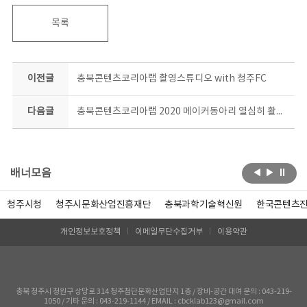
목록
이전글
충북콘텐츠코리아랩 촬영스튜디오 with 청주FC
다음글
충북콘텐츠코리아랩 2020 메이커동아리 열심히 활동중 #사고다발지역 #포토존
배너모음
청주시청
청주시문화산업진흥재단
충북과학기술혁신원
한국콘텐츠
개인정보보호정책
이메일무단수집거부
이용약관
충북 청주시 청원구 상당로 314 청주첨단문화산업단지 1층 / 장비-공간 대여 문의 : 043-219-
1050 / 기타 문의 : 043-219-1144 / EMAIL : cbcklab123@gmail.com