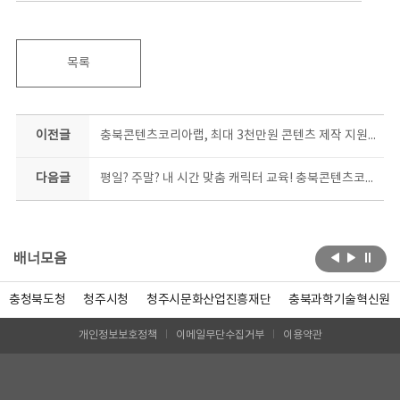
목록
이전글
충북콘텐츠코리아랩, 최대 3천만원 콘텐츠 제작 지원사업 공모
다음글
평일? 주말? 내 시간 맞춤 캐릭터 교육! 충북콘텐츠코리아랩 캐릭터 기초과정 교육생 모집
배너모음
충청북도청
청주시청
청주시문화산업진흥재단
충북과학기술혁신원
개인정보보호정책
이메일무단수집거부
이용약관