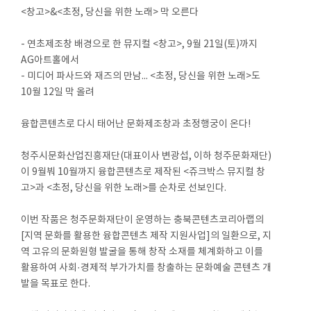
<창고>&<초정, 당신을 위한 노래> 막 오른다
- 연초제조창 배경으로 한 뮤지컬 <창고>, 9월 21일(토)까지
AG아트홀에서
- 미디어 파사드와 재즈의 만남... <초정, 당신을 위한 노래>도
10월 12일 막 올려
융합콘텐츠로 다시 태어난 문화제조창과 초정행궁이 온다!
청주시문화산업진흥재단(대표이사 변광섭, 이하 청주문화재단)
이 9월붜 10월까지 융합콘텐츠로 제작된 <쥬크박스 뮤지컬 창
고>과 <초정, 당신을 위한 노래>를 순차로 선보인다.
이번 작품은 청주문화재단이 운영하는 충북콘텐츠코리아랩의
[지역 문화를 활용한 융합콘텐츠 제작 지원사업]의 일환으로, 지
역 고유의 문화원형 발굴을 통해 창작 소재를 체계화하고 이를
활용하여 사회·경제적 부가가치를 창출하는 문화예술 콘텐츠 개
발을 목표로 한다.