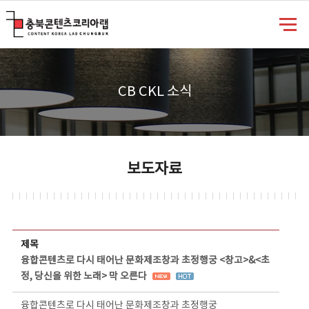
충북콘텐츠코리아랩
CB CKL 소식
보도자료
보도자료 상세보기 - 제목, 담당부서, 담당자, 담당연락처, 내용, 첨부파일 정보 제공
제목
융합콘텐츠로 다시 태어난 문화제조창과 초정행궁 <창고>&<초
정, 당신을 위한 노래> 막 오른다
융합콘텐츠로 다시 태어난 문화제조창과 초정행궁