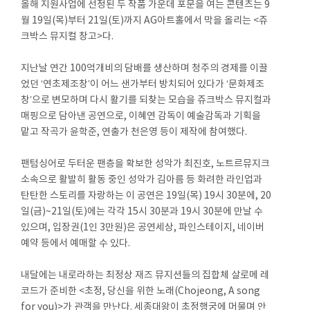
올해 지원사업에 선정된 두 작품 가운데 포문을 여는 콘텐츠는 9
월 19일(목)부터 21일(토)까지 AG아트홀에서 막을 올리는 <쥬
크박스 뮤지컬 창고>다.
지난날 연간 100억개비의 담배를 생산하며 청주의 경제를 이끌
었던 ‘연초제조창’이 어느 샌가부터 방치되어 있다가 ‘문화제조
창’으로 변모하며 다시 활기를 되찾는 모습을 쥬크박스 뮤지컬과
매핑으로 담아낸 공연으로, 이혜연 감독이 예술감독과 기획을
맡고 작곡가 윤학준, 연출가 천은영 등이 제작에 참여했다.
팬텀싱어로 두터운 팬층을 확보한 성악가 최진호, 노트르뮤지크
소속으로 활발히 활동 중인 성악가 김아름 등 화려한 라인업과
탄탄한 스토리를 자랑하는 이 공연은 19일(목) 19시 30분에, 20
일(금)~21일(토)에는 각각 15시 30분과 19시 30분에 만날 수
있으며, 입장권(1인 3만원)은 공연세상, 파인스테이지, 네이버
예약 등에서 예매할 수 있다.
내달에는 내로라하는 최정상 재즈 뮤지션들의 집합체 살로메 레
코드가 준비한 <초정, 당신을 위한 노래(Chojeong, A song
for you)>가 관객을 만난다. 세종대왕이 초정행궁에 머물며 안